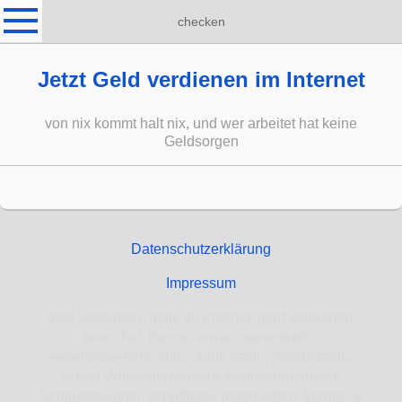
checken
Jetzt Geld verdienen im Internet
von nix kommt halt nix, und wer arbeitet hat keine
Geldsorgen
Datenschutzerklärung
Impressum
geld verdienen, geld, im internet, geld verdienen,
besucher, Bonus, erwachsenentraffic,
weseitenverkehr, taffic, adult traffic, mobile traffic,
echter Webseitenverkehr, benutzerdefinierte
Schlüsselwörter, schufafreie geldquellen, kredite, e